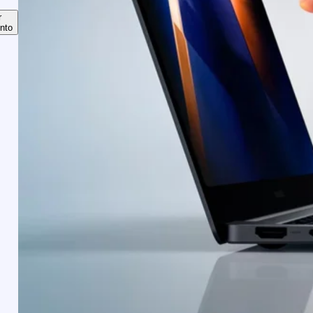
r
nto